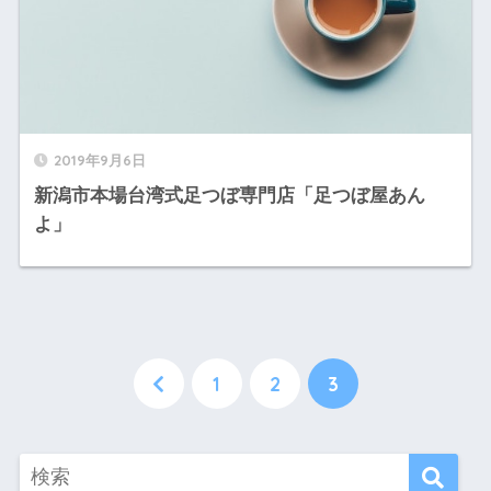
2019年9月6日
新潟市本場台湾式足つぼ専門店「足つぼ屋あん
よ」
1
2
3